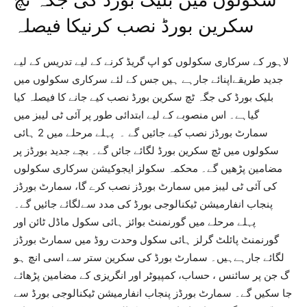
سکولوں میں بلیک بورڈ کی جگہ ٹچ
سکرین بورڈ نصب کرنیکا فیصلہ
لاہور کے سرکاری سکولوں کو اپ گریڈ کرنے کے لیے تدریس کے لیے
جدید طریقےاپنائے جارہے ہیں جس کے لئے سرکاری سکولوں میں
بلیک بورڈ کی جگہ ٹچ سکرین بورڈ نصب کیے جانے کا فیصلہ کیا
گیاہے۔ اس منصوبے کے لیے ابتدائی طور پر آئی ٹی لیبز میں
سمارٹ بورڈز نصب کیے جائیں گے ۔ پہلے مرحلے میں 2 ہائی
سکولوں میں ٹچ سکرین بورڈ لگائے جائں گے۔ بچے جدید بورڈز پر
مضامین پڑھیں گے۔ محکمہ سکولز ایجوکیشن سرکاری سکولوں
کی آئی ٹی لیبز میں سمارٹ بورڈز نصب کرے گا، سمارٹ بورڈز
پنجاب انفارمیشن ٹیکنالوجی بورڈ کی مدد سےلگائے جائیں گے۔
پہلے مرحلے میں گورنمنٹ بوائز ہائی سکول ماڈل ٹائن اور
گورنمنٹ پائلٹ گرلز ہائی سکول وحدت روڈ میں سمارٹ بورڈز
لگائے جارہےہیں۔ سمارٹ بورڈ کی سکرین ستر سے اسی انچ ہو
گ جن پر سائنس ، حساب، کمپیوٹر اور انگریزی کے مضامین پڑھائے
جا سکیں گے۔ سمارٹ بورڈز پنجاب انفارمیشن ٹیکنالوجی بورڈ سے