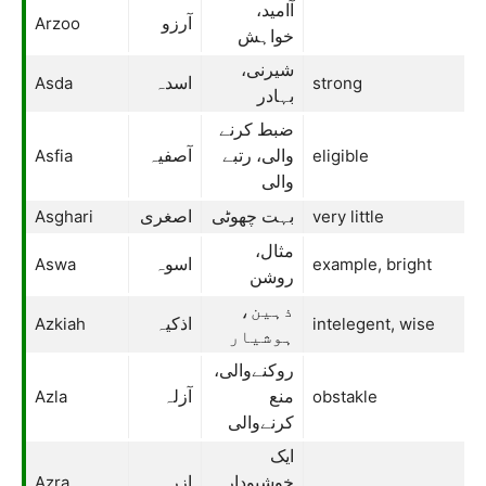
آامید،
Arzoo
آرزو
خواہش
شیرنی،
Asda
strong
اسدہ
بہادر
ضبط کرنے
Asfia
eligible
والی، رتبے
آصفیہ
والی
Asghari
very little
بہت چھوٹی
اصغری
مثال،
Aswa
example, bright
اسوہ
روشن
ذہین،
Azkiah
intelegent, wise
اذکیہ
ہوشیار
روکنےوالی،
Azla
obstakle
منع
آزلہ
کرنےوالی
ایک
Azra
خوشبودار
ازرہ