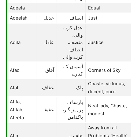
Adeela
Equal
Adeelah
Just
انصاف
عدیلہ
عدل کرنے
والی،
Adila
Justice
منصف،
عادلہ
انصاف
کرنے والی
آسمان کے
Afaq
Corners of Sky
آفاق
کنارے
Chaste, virtuous,
Afaf
پاک
عفاف
decent, pure
Afifa,
پارساء ،
Neat lady, Chaste,
Afifah,
پرہیز گار،
عفیفہ
modest
پاکدامن
Afeefa
Away from all
Afia ,
Problems, ‘Health’,
عافیت