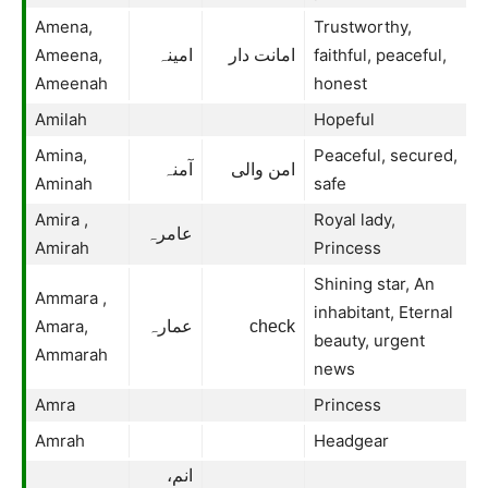
Amena,
Trustworthy,
Ameena,
faithful, peaceful,
امانت دار
امینہ
Ameenah
honest
Amilah
Hopeful
Amina,
Peaceful, secured,
امن والی
آمنہ
Aminah
safe
Amira ,
Royal lady,
عامرہ
Amirah
Princess
Shining star, An
Ammara ,
inhabitant, Eternal
Amara,
عمارہ
check
beauty, urgent
Ammarah
news
Amra
Princess
Amrah
Headgear
انم،