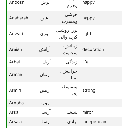
Anoosh
happy
انوش
وخرم
خوشی
Ansharah
happy
انشرہ
ومسرت
نور، روشنی
Anwari
light
انوری
کرنے والی
زیبائش،
Araish
decoration
آرائش
سجاوٹ
Arbel
life
زندگی
آربل
خواہش ،
Arman
ارمان
تمنا
مضبوط،
Armin
strong
ارمین
پختہ
Arooha
اروہا
Arsa
miror
شیشہ
آرسہ
Arsala
independant
آزادی
ارسلہ