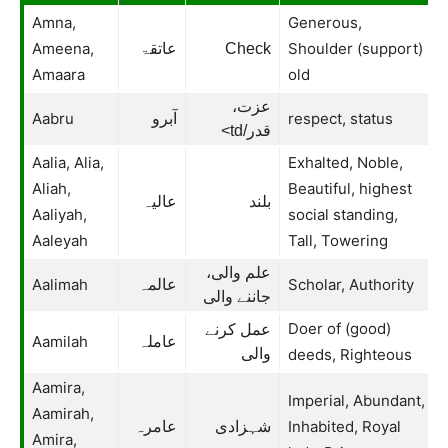
Amna,
Generous,
Ameena,
Shoulder (support)
عاتقۃ
Check
Amaara
old
عزت،
Aabru
respect, status
آبرو
قدر/td>
Aalia, Alia,
Exhalted, Noble,
Aliah,
Beautiful, highest
بلند
عالیہ
Aaliyah,
social standing,
Aaleyah
Tall, Towering
علم والی،
Aalimah
Scholar, Authority
عالمہ
جاننے والی
Doer of (good)
عمل کرنے
Aamilah
عاملہ
والی
deeds, Righteous
Aamira,
Imperial, Abundant,
Aamirah,
Inhabited, Royal
شہزادی
عامرہ
Amira,