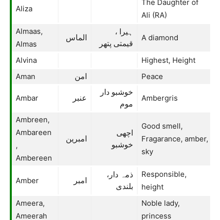
The Daughter of
Aliza
Ali (RA)
Almaas,
ہیرا ،
A diamond
الماس
Almas
قیمتی پتھر
Alvina
Highest, Height
Aman
Peace
امن
خوشبو دار
Ambar
Ambergris
عنبر
موم
Ambreen,
Good smell,
Ambareen
اچھی
Fragarance, amber,
امبرین
,
خوشبو
sky
Ambereen
Responsible,
ذمہ دار،
Amber
امبر
بلندی
height
Ameera,
Noble lady,
Ameerah
princess