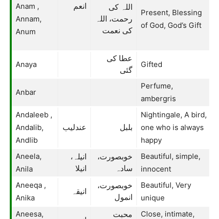
Anam ,
انعم
اللہ کی
Present, Blessing
Annam,
رحمت، اللہ
of God, God’s Gift
کی نعمت
Anum
عطا کی
Anaya
Gifted
گئی
Perfume,
Anbar
ambergris
Andaleeb ,
Nightingale, A bird,
Andalib,
one who is always
بلبل
عندلیب
Andlib
happy
Aneela,
Beautiful, simple,
خوبصورت،
انیلہ،
Anila
انیلا
سادہ
innocent
Aneeqa ,
Beautiful, Very
خوبصورت،
انیقہ
Anika
انمول
unique
Aneesa,
Close, intimate,
محبت