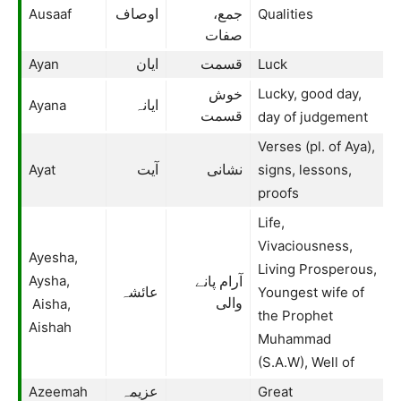
Ausaaf
Qualities
جمع،
اوصاف
صفات
Ayan
Luck
قسمت
ایان
Lucky, good day,
خوش
Ayana
ایانہ
قسمت
day of judgement
Verses (pl. of Aya),
Ayat
signs, lessons,
نشانی
آیت
proofs
Life,
Vivaciousness,
Ayesha,
Living Prosperous,
Aysha,
آرام پانے
Youngest wife of
عائشہ
Aisha,
والی
the Prophet
Aishah
Muhammad
(S.A.W), Well of
Azeemah
Great
عزیمہ