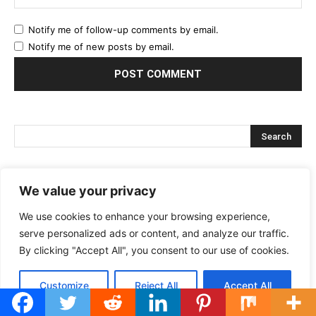
Notify me of follow-up comments by email.
Notify me of new posts by email.
We value your privacy
5,264
Fans
LIKE
We use cookies to enhance your browsing experience,
49
Followers
FOLLOW
serve personalized ads or content, and analyze our traffic.
By clicking "Accept All", you consent to our use of cookies.
5
Subscribers
SUBSCRIBE
Customize
Reject All
Accept All
Useful Links