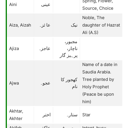
Spring, Flower,
Aini
عینی
Source, Choice
Noble, The
Aiza, Aizah
daughter of Hazrat
نیک
عا ئزہ
Ali (A.S)
مجبور،
Ajiza
ناچار،
عاجزہ
پرہیز گار
Name of a date in
Saudia Arabia.
Tree planted by
کھجور کا
Ajwa
عجوہ
نام
Holy Prophet
(Peace be upon
him)
Akhtar,
Star
ستارہ
اختر
Akhter
Akifah
Intent, busy
مصروف
عاکفہ