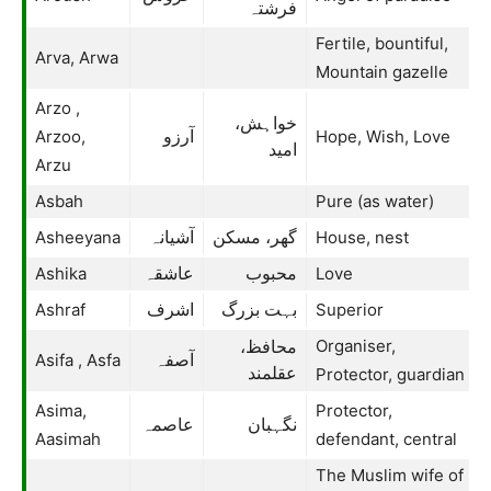
فرشتہ
Fertile, bountiful,
Arva, Arwa
Mountain gazelle
Arzo ,
خواہش،
Arzoo,
Hope, Wish, Love
آرزو
امید
Arzu
Asbah
Pure (as water)
Asheeyana
House, nest
گھر، مسکن
آشیانہ
Ashika
Love
محبوب
عاشقہ
Ashraf
Superior
بہت بزرگ
اشرف
Organiser,
محافظ،
Asifa , Asfa
آصفہ
عقلمند
Protector, guardian
Asima,
Protector,
نگہبان
عاصمہ
Aasimah
defendant, central
The Muslim wife of