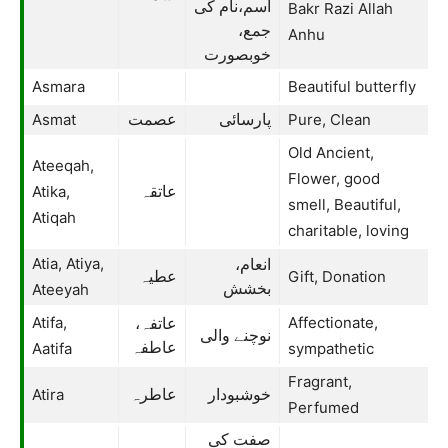
اسم،نام کی
Bakr Razi Allah
جمع،
Anhu
خوبصورت
Asmara
Beautiful butterfly
Asmat
Pure, Clean
پارسائی
عصمت
Old Ancient,
Ateeqah,
Flower, good
Atika,
عاتقہ
smell, Beautiful,
Atiqah
charitable, loving
Atia, Atiya,
انعام،
Gift, Donation
عطیہ
Ateeyah
بخشش
Atifa,
Affectionate,
عاتفہ،
نوچنے والی
Aatifa
عاطفہ
sympathetic
Fragrant,
Atira
خوشبودار
عاطرہ
Perfumed
صفت کی