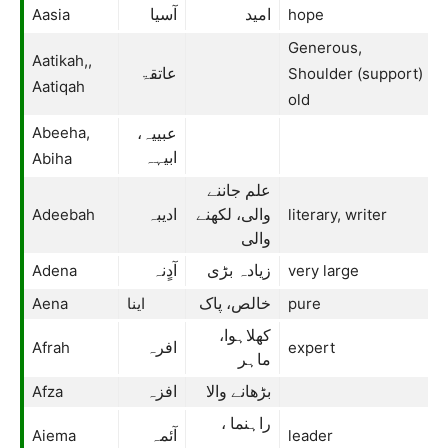
Aasia
hope
امید
آسیا
Generous,
Aatikah,,
Shoulder (support)
عاتقۃ
Aatiqah
old
Abeeha,
عبییہ،
Abiha
ابیہہ
علم جاننے
Adeebah
literary, writer
والی، لکھنے
ادیبہ
والی
Adena
very large
زیادہ بڑی
آدٍنہ
Aena
اینا
pure
خالص، پاک
کھلاہوا،
Afrah
expert
افرہ
ماہر
Afza
بڑھانے والا
افزہ
راہنما ،
Aiema
leader
آئمہ
رہبر