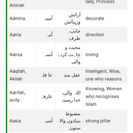
lady, Princess
Amirah
آرائش
Aamina
decorate
آمینہ
وزیباٰئش
جانب،
Aania
direction
آنیہ
طرف
محبت و
Aansa
loving
چاہت کرنے
آنسہ
والی
Aaqilah,
Intelligent, Wise,
عقل مند
عا قلہ
Akilah
one who reasons
Knowing, Women
Aarifah,
اللہ والی،
who recognises
عارفہ
Arifa
خدا رسیدہ
Islam
مضبوط
Aasia
strong pillar
بنیادوں والا
آسیہ
ستون