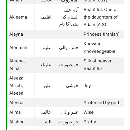
Beautiful. One of
آدم علیہ
Akleema
the daughters of
السام کی
اقلیمہ
بیٹی کا نام
Adam (A.S)
Alayna
Princess (Iranian)
Knowing,
Aleemah
جاننے والی
علیمہ
Knowledgeable
Aleena ,
Silk of heaven,
خوبصورت
علیناء
Alina
Beautiful
Aleeza ,
Alizah,
Joy
خوشی
علیزہ
Aleesa
Alesha
Protected by god
Alima
Wise
علم والی
عالمہ
Alishba
Pretty
خوبصورت
الشبہ