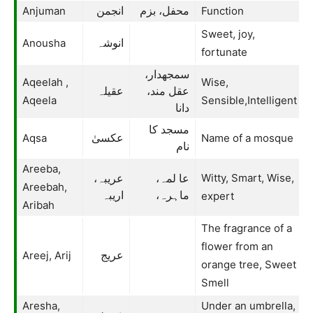
Anjuman
Function
محفل، بزم
انجمن
Sweet, joy,
Anousha
انوشہ
fortunate
سمجھدار،
Aqeelah ,
Wise,
عقل مند،
عقیلہ
Aqeela
Sensible,Intelligent
دانا
مسجد کا
Aqsa
Name of a mosque
عکسیٰ
نام
Areeba,
Witty, Smart, Wise,
عا لمہ،
عریبہ،
Areebah,
اریبہ
ماہرہ،
expert
Aribah
The fragrance of a
flower from an
Areej, Arij
عریج
orange tree, Sweet
Smell
Aresha,
Under an umbrella,