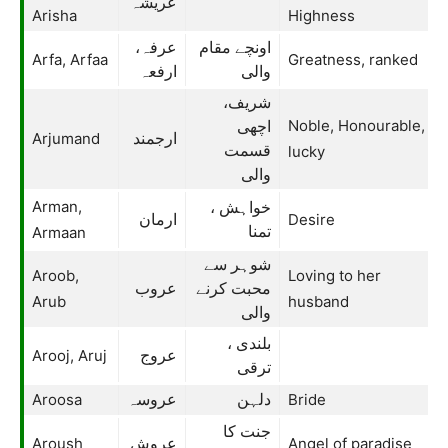
عریشہ
Arisha
Highness
اونچے مقام
عرفہ،
Arfa, Arfaa
Greatness, ranked
والی
ارفعہ
شریف،
Noble, Honourable,
اچھی
Arjumand
ارجمند
قسمت
lucky
والی
Arman,
خواہش ،
Desire
ارمان
Armaan
تمنا
شوہر سے
Aroob,
Loving to her
محبت کرنے
عروب
Arub
husband
والی
بلندی ،
Arooj, Aruj
عروج
ترقی
Aroosa
Bride
دلہن
عروسہ
جنت کا
Aroush
Angel of paradise
عروش