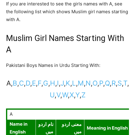
If you are interested to see the girls names with A, see
the following list which shows Muslim girl names starting
with A.
Muslim Girl Names Starting With
A
Pakistani Boys Names in Urdu Starting With:
A,
B
,
C
,
D
,
E
,
F
,
G
,
H
,
I
,
J
,
K
,
L
,
M
,
N
,
O
,
P
,
Q
,
R
,
S
,
T
,
U
,
V
,
W
,
X
,
Y
,
Z
A
Name in
معنی اردو
نام اردو
Meaning in English
English
میں
میں