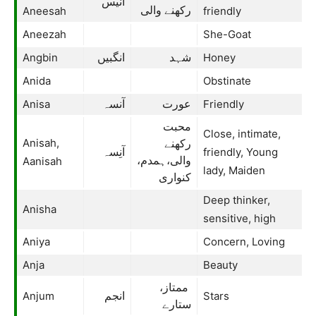
انیس
Aneesah
رکھنے والی
friendly
Aneezah
She-Goat
Angbin
Honey
شہد
انگبیں
Anida
Obstinate
Anisa
Friendly
عورت
آنسہ
محبت
Close, intimate,
Anisah,
رکھنے
friendly, Young
آنِسہ
Aanisah
والی،ہمدم،
lady, Maiden
کنواری
Deep thinker,
Anisha
sensitive, high
Aniya
Concern, Loving
Anja
Beauty
ممتاز،
Anjum
Stars
انجم
ستارے