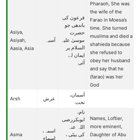
Pharaoh, She was
the wife of the
فرعون کی
Farao in Moesa’s
باندھی جو
time. She turned
Asiya,
حضرت
muslima and died a
Asiyah,
موسیٰ علیہ
آسیہ
shahieda because
السلام پر
Aasia, Asia
she refused to
ایمان لے
obey her husband
آئی
and say that he
(farao) was her
God
آسمان،
Arsh
عرش
تخت
نام،
Names, Loftier,
ابوبکررضی
more eminent,
اللہ عنہ
اسمہ،
Asma
Daughter of Abu
کی بیٹی ،
اسماء