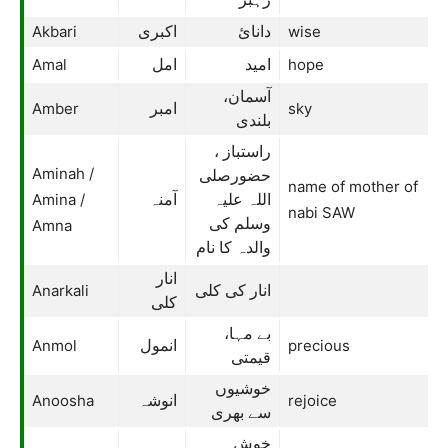
Akbari
wise
دانائ
اکبری
Amal
hope
امید
امل
آسمان،
Amber
sky
امبر
بلندی
راستباز ،
Aminah /
حضورصلی
name of mother of
Amina /
اللہ علیہ
آمنہ
nabi SAW
وسلم کی
Amna
والدہ کا نام
انار
Anarkali
انار کی کلی
کلی
بے مہا،
Anmol
precious
انمول
قیمتی
خوشیوں
Anoosha
rejoice
انوشہ
سے بھری
خوش