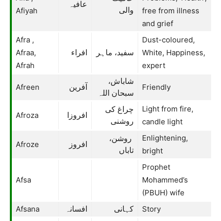
عافیہ
Afiyah
والی
free from illness
and grief
Afra ,
Dust-coloured,
Afraa,
White, Happiness,
سفید، ماہر
افراء
Afrah
expert
شاباش،
Afreen
Friendly
آفرین
سبحان اللہ
Light from fire,
چراغ کی
Afroza
افروزا
روشنی
candle light
Enlightening,
روشن،
Afroze
افروز
تاباں
bright
Prophet
Afsa
Mohammed’s
(PBUH) wife
Afsana
Story
کہانی
افسانہ