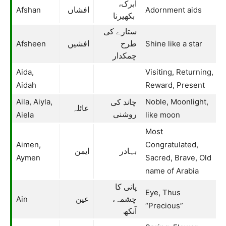
ابرک،
Afshan
Adornment aids
افشاں
بکھیرنا
ستارے کی
Afsheen
Shine like a star
طرح
افشیں
چمکدار
Aida,
Visiting, Returning,
Aidah
Reward, Present
Aila, Aiyla,
Noble, Moonlight,
چاند کی
عائلہ
Aiela
روشنی
like moon
Most
Aimen,
Congratulated,
بہادر
ایمن
Aymen
Sacred, Brave, Old
name of Arabia
پانی کا
Eye, Thus
Ain
چشمہ،
عین
“Precious”
آنکھ