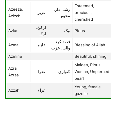
Esteemed,
Azeeza,
رشتہ دار،
precious,
عزیزہ
Azizah
محبوبہ
cherished
ازکیٰ،
Azka
Pious
نیک
ازکہ
قصد کرنے
Azma
Blessing of Allah
عازمہ
والی، عزت
Azmina
Beautiful, shining
Maiden, Pious,
Azra,
Woman, Unpierced
کنواری
عذرا
Azraa
pearl
Young, female
Azzah
عزاء
gazelle