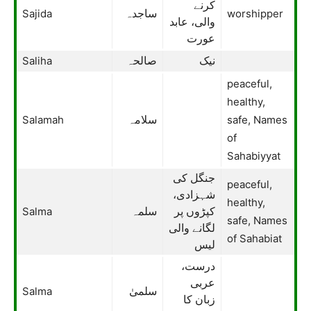
کرنے
Sajida
worshipper
ساجدہ
والی، عابد
عورت
Saliha
نیک
صالحہ
peaceful,
healthy,
Salamah
safe, Names
سلامہ
of
Sahabiyyat
جنگل کی
peaceful,
شہزادی،
healthy,
Salma
کپڑوں پر
سلمہ
safe, Names
لگانے والی
of Sahabiat
لیس
درست،
عربی
Salma
سلمیٰ
زبان کا