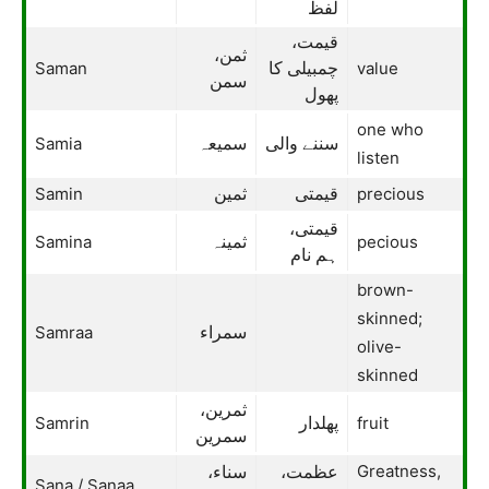
لفظ
قیمت،
ثمن،
Saman
value
چمبیلی کا
سمن
پھول
one who
Samia
سننے والی
سمیعہ
listen
Samin
precious
قیمتی
ثمین
قیمتی،
Samina
pecious
ثمینہ
ہم نام
brown-
skinned;
Samraa
سمراء
olive-
skinned
ثمرین،
Samrin
fruit
پھلدار
سمرین
Greatness,
عظمت،
سناء،
Sana / Sanaa