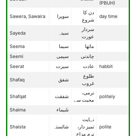
(PBUH)
دن کا
Sawera, Sawaira
day time
سویرا
شروع
سردار
Sayeda
سیدہ
عورت
Seema
ماتھا
سیما
Seemi
چاندنی
سیمی
Seerat
habbit
عادت
سیرت
طلوع
Shafaq
شفق
غروب
نرمی،
Shafqat
politely
شفقت
محبت سے
Shaima
شَیماء
نہایت
Shaista
polite
تمیز دار،
شائستہ
نرم مزاج