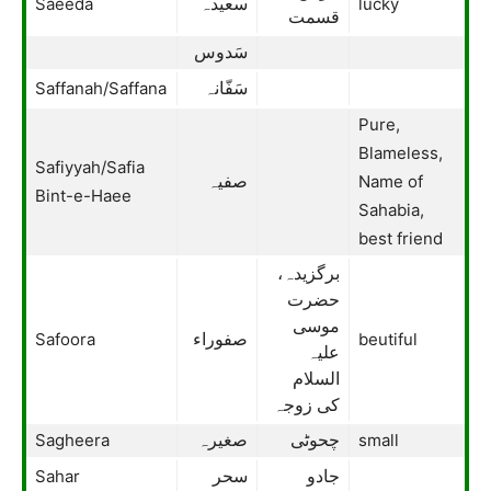
Saeeda
lucky
سعیدہ
قسمت
سَدوس
Saffanah/Saffana
سَفّانہ
Pure,
Blameless,
Safiyyah/Safia
Name of
صفیہ
Bint-e-Haee
Sahabia,
best friend
برگزیدہ،
حضرت
موسی
Safoora
beutiful
صفوراء
علیہ
السلام
کی زوجہ
Sagheera
small
چحوٹی
صغیرہ
Sahar
جادو
سحر