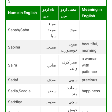
S
نام اردو
معنی اردو
Meaning in
Name in English
میں
میں
English
صباء،
Sabah/Saba
صبح
صبعة،
سبا
beautiful,
صبح،
Sabiha
صبیحہ
خوبصورت
morning
a woman
صبر کرنے
Saira
with
صابرہ
والی
patience
Sadaf
precious
سیپی
صدف
سعادت
Sadia,Saadia
happiness
سعدیہ
مند
Saddiqa
سچی
صدیقہ
خوش