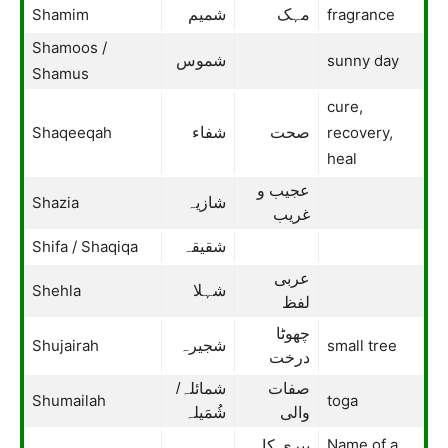
Shamim
fragrance
مہک
شمیم
Shamoos /
sunny day
شموس
Shamus
cure,
Shaqeeqah
recovery,
صحت
شفاء
heal
عجیب و
Shazia
شازیہ
غریب
Shifa / Shaqiqa
شقيقہ
عربی
Shehla
شہلا
لفظ
چھوٹا
Shujairah
small tree
شجيرہ
درخت
صفات
شمائلہ/
Shumailah
toga
والی
شُمَیلہ
Name of a
بیری کا