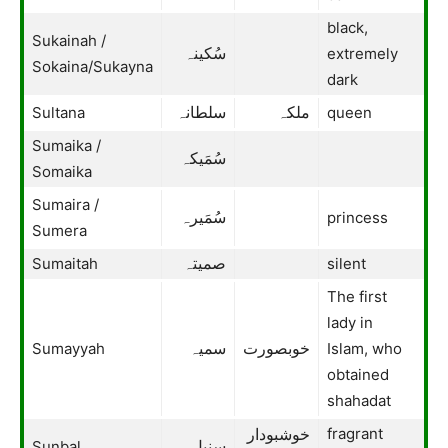
black,
Sukainah /
extremely
سُكينہ
Sokaina/Sukayna
dark
Sultana
queen
ملکہ
سلطانہ
Sumaika /
سُمَیکہ
Somaika
Sumaira /
princess
سُمَیرہ
Sumera
Sumaitah
silent
صميتہ
The first
lady in
Sumayyah
Islam, who
خوبصورت
سمیہ
obtained
shahadat
fragrant
خوشبودار
Sunbal
سنبل