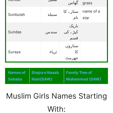
گھاس
grass
name of a
ستارے کا
Sunbulah
سنبلة
نام
star
باریک
Sundas
کپڑے کی
سندس
قسم
ستاروں
Suraya
کا
ثریاء
جھرمٹ
Names of
Shajra e Nasab
Family Tree of
Sahaba
Nabi(SAW)
Muhammad (SAW)
Muslim Girls Names Starting
With: