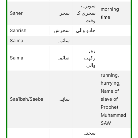
سویرہ،
morning
Saher
سحری کا
سحر
time
وقت
Sahrish
جادو والی
سحرش
Saima
سائمہ
روزہ
Saima
رکھنے
صائمہ
والی
running,
hurrying,
Name of
Saa’ibah/Saeba
slave of
سائِبہ
Prophet
Muhammad
SAW
سجدہ