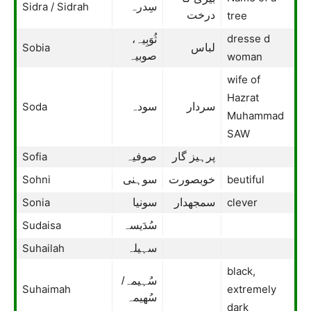
Sidra / Sidrah
سِدرہ
درخت
tree
dresse d
ثُوَبِیہ،
Sobia
لباس
صوبیہ
woman
wife of
Hazrat
Soda
سردار
سودہ
Muhammad
SAW
Sofia
پرہیز گار
صوفیہ
Sohni
beutiful
خوبصورت
سوہنی
Sonia
clever
سمجھدار
سونیا
Sudaisa
سُدَیسہ
Suhailah
سہیلہ
black,
سُہیمہ/
Suhaimah
extremely
سُهيمہ
dark