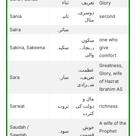
ثناء
تعریف
Glory
دوسری،
Sania
second
ثانیہ
مثال
Saira
سائرہ
one who
سکون
Sakina, Sakeena
give
پہنچانے
سکینہ
والی
comfort
Greatness,
عظمت،
Glory, wife
Sara
تعریف،
سارہ
of Hazrat
شہزادی
Ibrahim AS
مال و
Sarwat
richness
دولت کی
ثروت
کثرت
A wife of the
Saudah /
خوش
Prophet
سودہ
Sawdah
قسمت