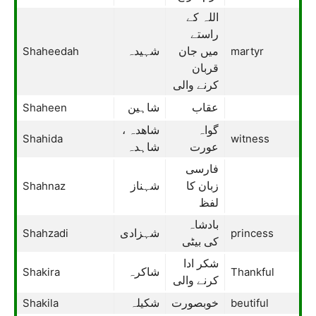
اللہ کے
راستے
Shaheedah
martyr
میں جان
شہیدہ
قربان
کرنے والی
Shaheen
عقاب
شاہین
گواہ
شاھدہ ،
Shahida
witness
عورت
شاہدہ
فارسی
Shahnaz
زبان کا
شہناز
لفظ
بادشاہ
Shahzadi
princess
شہزادی
کی بیٹی
شکر ادا
Shakira
Thankful
شاکرہ
کرنے والی
Shakila
beutiful
خوبصورت
شکیلہ